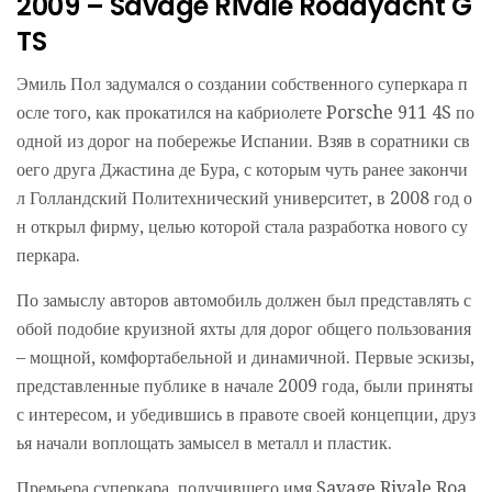
2009 – Savage Rivale Roadyacht G
TS
Эмиль Пол задумался о создании собственного суперкара п
осле того, как прокатился на кабриолете Porsche 911 4S по
одной из дорог на побережье Испании. Взяв в соратники св
оего друга Джастина де Бура, с которым чуть ранее закончи
л Голландский Политехнический университет, в 2008 год о
н открыл фирму, целью которой стала разработка нового су
перкара.
По замыслу авторов автомобиль должен был представлять с
обой подобие круизной яхты для дорог общего пользования
– мощной, комфортабельной и динамичной. Первые эскизы,
представленные публике в начале 2009 года, были приняты
с интересом, и убедившись в правоте своей концепции, друз
ья начали воплощать замысел в металл и пластик.
Премьера суперкара, получившего имя Savage Rivale Roa