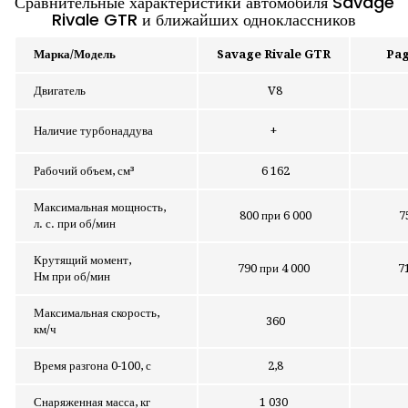
Сравнительные характеристики автомобиля Savage
Rivale GTR и ближайших одноклассников
Марка/Модель
Savage Rivale GTR
Pag
Двигатель
V8
Наличие турбонаддува
+
Рабочий объем, см³
6 162
Максимальная мощность,
800 при 6 000
75
л. с. при об/мин
Крутящий момент,
790 при 4 000
7
Нм при об/мин
Максимальная скорость,
360
км/ч
Время разгона 0-100, с
2,8
Снаряженная масса, кг
1 030