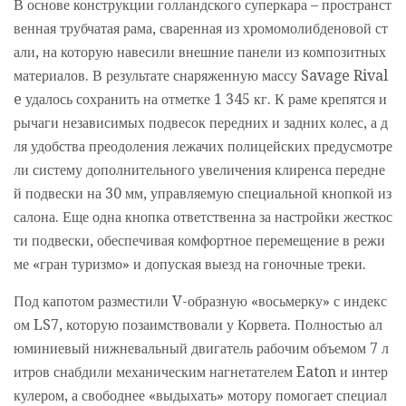
В основе конструкции голландского суперкара – пространст
венная трубчатая рама, сваренная из хромомолибденовой ст
али, на которую навесили внешние панели из композитных
материалов. В результате снаряженную массу Savage Rival
e удалось сохранить на отметке 1 345 кг. К раме крепятся и
рычаги независимых подвесок передних и задних колес, а д
ля удобства преодоления лежачих полицейских предусмотре
ли систему дополнительного увеличения клиренса передне
й подвески на 30 мм, управляемую специальной кнопкой из
салона. Еще одна кнопка ответственна за настройки жесткос
ти подвески, обеспечивая комфортное перемещение в режи
ме «гран туризмо» и допуская выезд на гоночные треки.
Под капотом разместили V-образную «восьмерку» с индекс
ом LS7, которую позаимствовали у Корвета. Полностью ал
юминиевый нижневальный двигатель рабочим объемом 7 л
итров снабдили механическим нагнетателем Eaton и интер
кулером, а свободнее «выдыхать» мотору помогает специал