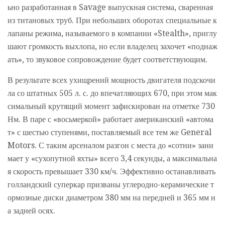
ьно разработанная в Savage выпускная система, сваренная
из титановых труб. При небольших оборотах специальные к
лапаны режима, называемого в компании «Stealth», приглу
шают громкость выхлопа, но если владелец захочет «поднаж
ать», то звуковое сопровождение будет соответствующим.
В результате всех ухищрений мощность двигателя подскочи
ла со штатных 505 л. с. до впечатляющих 670, при этом мак
симальный крутящий момент зафискирован на отметке 730
Нм. В паре с «восьмеркой» работает американский «автома
т» с шестью ступенями, поставляемый все тем же General
Motors. С таким арсеналом разгон с места до «сотни» зани
мает у «сухопутной яхты» всего 3,4 секунды, а максимальна
я скорость превышает 330 км/ч. Эффективно останавливать
голландский суперкар призваны углеродно-керамические т
ормозные диски диаметром 380 мм на передней и 365 мм н
а задней осях.