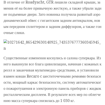
В отличие от Roadyacht, GTR лишили складной крыши, за
менив её на более привычную жесткую, а также убрали задн
ие подъемные двери. Зато новинка получила развитый аэро
динамический обвес с гигантским задним антикрылом, нов
ым передним сплиттером и задним диффузором, а также гон
очные слики.
Существенные изменения коснулись и салона суперкара. Из
него выкинули все блага цивилизации, начиная с кожаных к
ресел и заканчивая мультимедиа-средствами, и установили
взамен ковши Recaro c шеститочечными ремнями безопасн
ости, мощный каркас безопасности, систему автоматическог
о пожаротушения и электронную панель приборов с жидкок
ристаллическим дисплеем. В результате всех мер по облегче
нию масса суперкара снизилась до 1 030 кг.