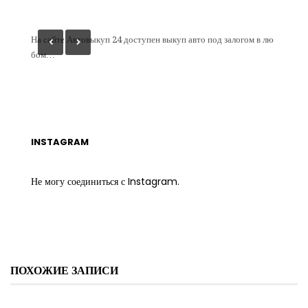
товыкуп
На сайте Автовыкуп 24 доступен выкуп авто под залогом в лю
На сайт
бом…
вто по 
INSTAGRAM
Не могу соединиться с Instagram.
ПОХОЖИЕ ЗАПИСИ