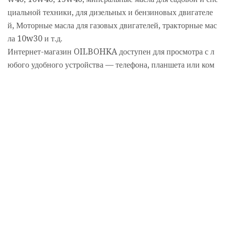
циальной техники, для дизельных и бензиновых двигателе
й, Моторные масла для газовых двигателей, тракторные мас
ла 10w30 и т.д.
Интернет-магазин OILBOHKA доступен для просмотра с л
юбого удобного устройства — телефона, планшета или ком
пьютера и Вы можете оформить заказ онлайн в любое удобн
ое время.
Если у вас возникнут вопросы по выбору моторного масла,
задайте их на сайте OILBOHKA и менеджер ответит Вам в
ближайшее время и поможет с подбором оптимального вари
анта.
Если Вам потребуются аккаунты майл с возрастом или определ
енными параметрами, Вы…