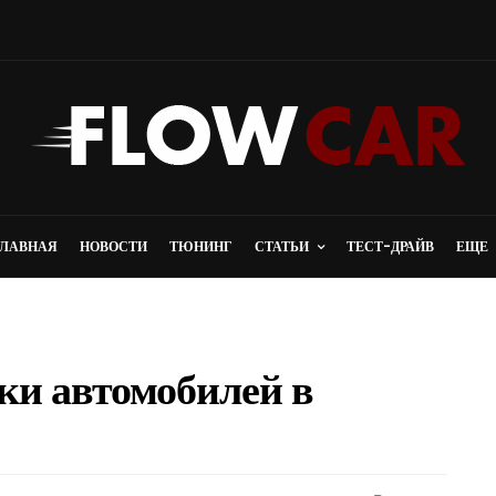
ГЛАВНАЯ
НОВОСТИ
ТЮНИНГ
СТАТЬИ
ТЕСТ-ДРАЙВ
ЕЩЕ
ки автомобилей в
ыкуп 24 доступен срочный выкуп
Если Вам потребуются аккаунты майл с возр
 по всей…
м или определенными параметрами, Вы…