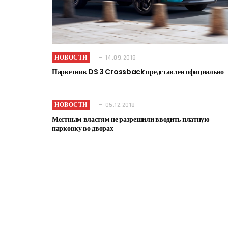
НОВОСТИ
14.09.2018
Паркетник DS 3 Crossback представлен официально
НОВОСТИ
05.12.2018
Местным властям не разрешили вводить платную
парковку во дворах