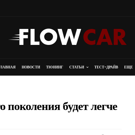
ГЛАВНАЯ
НОВОСТИ
ТЮНИНГ
СТАТЬИ
ТЕСТ-ДРАЙВ
ЕЩЕ
 поколения будет легче
буются аккаунты майл с возрасто
Выкуп лизинговых автомобилей доступен на
енными параметрами, Вы…
е Автовыкуп 24. Перейдите на сайт…