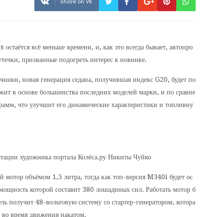
Share on VK
 остаётся всё меньше времени, и, как это всегда бывает, автопро
течки, призванные подогреть интерес к новинке.
ники, новая генерация седана, получившая индекс G20, будет по
жит в основе большинства последних моделей марки, и по сравне
рамм, что улучшит его динамические характеристики и топливну
тации художника портала Колёса.ру Никиты Чуйко
 мотор объёмом 1,5 литра, тогда как топ-версия M340i будет ос
мощность которой составит 380 лошадиных сил. Работать мотор б
ль получит 48-вольтовую систему со стартер-генератором, котора
ь во время движения накатом.