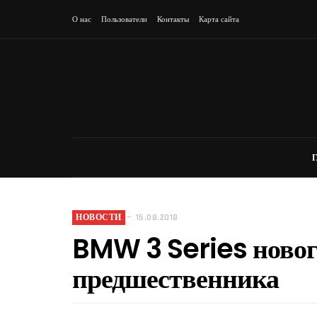
О нас
Пользователи
Контакты
Карта сайта
НОВОСТИ
15.08.2018
BMW 3 Series нового
На сайте АвтоВыкуп 24 доступен срочный выкуп
Если Вам потре
кредитных авто по всей…
м или определ
предшественника