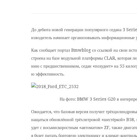
До дебюта новой генерации популярного седана 3 Series
изводитель начинает организовывать информационные у
Как сообщает портал Bmwblog со ссылкой на свои источ
строена на базе модульной платформы CLAR, которая ле
нию с предшественником, седан «похудеет» на 55 килог
ю эффективность.
На фото: BMW 3 Series G20 в интерпре
Ожидается, что базовая версия получит трёхцилиндровый
нащаться обновлённой трёхлитровой «шестёркой» B58, 
удет с восьмискоростным «автоматом» ZF, также двигате
я будет питать бортовую электронику и климат-контрол