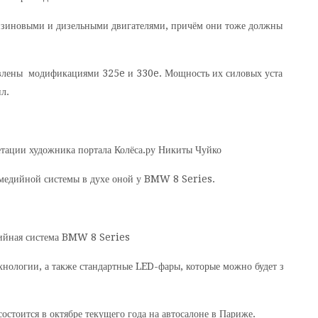
ензиновыми и дизельными двигателями, причём они тоже должны
влены модификациями 325e и 330e. Мощность их силовых уста
л.
тации художника портала Колёса.ру Никиты Чуйко
тимедийной системы в духе оной у BMW 8 Series.
дийная система BMW 8 Series
ехнологии, а также стандартные LED-фары, которые можно будет з
стоится в октябре текущего года на автосалоне в Париже.