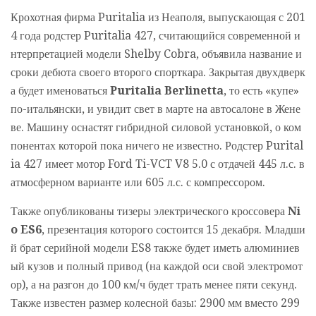
Крохотная фирма Puritalia из Неаполя, выпускающая с 201
4 года родстер Puritalia 427, считающийся современной и
нтерпретацией модели Shelby Cobra, объявила название и
сроки дебюта своего второго спорткара. Закрытая двухдверк
а будет именоваться
Puritalia Berlinetta
, то есть «купе»
по-итальянски, и увидит свет в марте на автосалоне в Жене
ве. Машину оснастят гибридной силовой установкой, о ком
понентах которой пока ничего не известно. Родстер Purital
ia 427 имеет мотор Ford Ti-VCT V8 5.0 с отдачей 445 л.с. в
атмосферном варианте или 605 л.с. с компрессором.
Также опубликованы тизеры электрического кроссовера
Ni
o ES6
, презентация которого состоится 15 декабря. Младши
й брат серийной модели ES8 также будет иметь алюминиев
ый кузов и полный привод (на каждой оси свой электромот
ор), а на разгон до 100 км/ч будет трать менее пяти секунд.
Также известен размер колесной базы: 2900 мм вместо 299