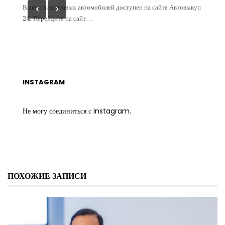
 определ
Выкуп лизинговых автомобилей доступен на сайте Автовыкуп
На сайт
24. Перейдите на сайт…
бом…
INSTAGRAM
Не могу соединиться с Instagram.
ПОХОЖИЕ ЗАПИСИ