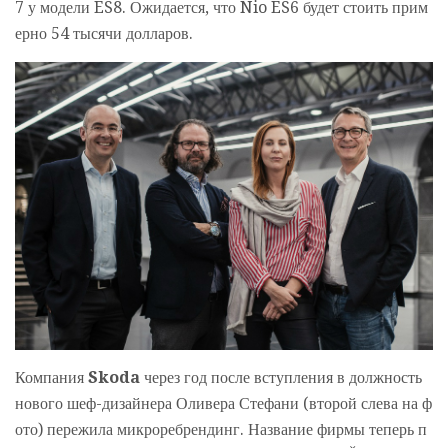
7 у модели ES8. Ожидается, что Nio ES6 будет стоить прим
ерно 54 тысячи долларов.
Компания
Skoda
через год после вступления в должность
нового шеф-дизайнера Оливера Стефани (второй слева на ф
ото) пережила микроребрендинг. Название фирмы теперь п