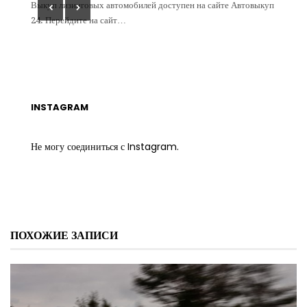
 определ
Выкуп лизинговых автомобилей доступен на сайте Автовыкуп
На сайт
24. Перейдите на сайт…
бом…
INSTAGRAM
Не могу соединиться с Instagram.
ПОХОЖИЕ ЗАПИСИ