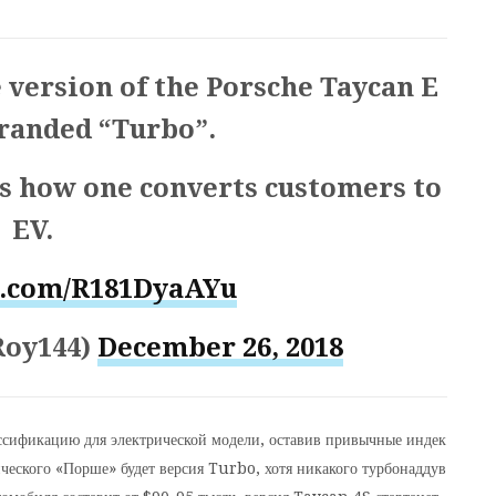
 version of the Porsche Taycan E
branded “Turbo”.
s how one converts customers to
EV.
r.com/R181DyaAYu
Roy144)
December 26, 2018
ссификацию для электрической модели, оставив привычные индек
ического «Порше» будет версия Turbo, хотя никакого турбонаддув