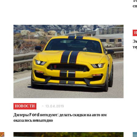
Т
сп
Эк
те
НОВОСТИ
13.04.2019
Дилеры Ford негодуют: делать скидки на авто им
оказалось невыгодно