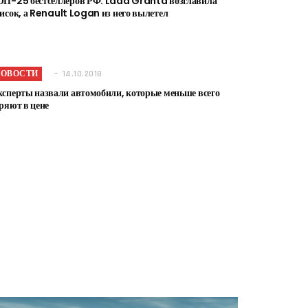
ОП-25 бестселлеров РФ: Lada Granta возглавила
исок, а Renault Logan из него вылетел
НОВОСТИ
14.10.2018
сперты назвали автомобили, которые меньше всего
ряют в цене