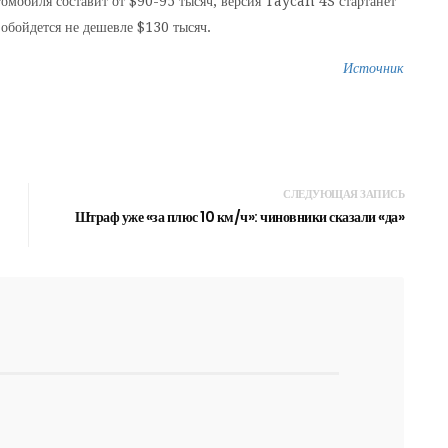
томобиля составит от $90-95 тысяч, версия Taycan 4S стартанет
обойдется не дешевле $130 тысяч.
Источник
СЛЕДУЮЩАЯ ЗАПИСЬ
Штраф уже «за плюс 10 км/ч»: чиновники сказали «да»