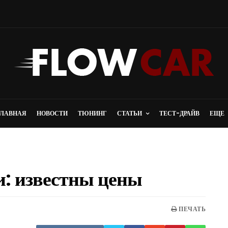
ГЛАВНАЯ
НОВОСТИ
ТЮНИНГ
СТАТЬИ
ТЕСТ-ДРАЙВ
ЕЩЕ
и: известны цены
ыкуп 24 доступен срочный выкуп
Если Вам потребуются аккаунты майл с возр
 по всей…
м или определенными параметрами, Вы…
ПЕЧАТЬ