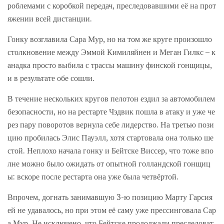
роблемами с коробкой передач, преследовавшими её на прот
яжении всей дистанции.
Гонку возглавила Сара Мур, но на том же круге произошло
столкновение между Эммой Кимиляйнен и Меган Гилкс – к
анадка просто выбила с трассы машину финской гонщицы,
и в результате обе сошли.
В течение нескольких кругов пелотон ездил за автомобилем
безопасности, но на рестарте Чэдвик пошла в атаку и уже че
рез пару поворотов вернула себе лидерство. На третью пози
цию пробилась Элис Пауэлл, хотя стартовала она только ше
стой. Неплохо начала гонку и Бейтске Виссер, что тоже впо
лне можно было ожидать от опытной голландской гонщиц
ы: вскоре после рестарта она уже была четвёртой.
Впрочем, догнать занимавшую 3-ю позицию Марту Гарсия
ей не удавалось, но при этом её саму уже прессинговала Сар
а Мур. Не исключено, что Бейтске продолжали преследоват