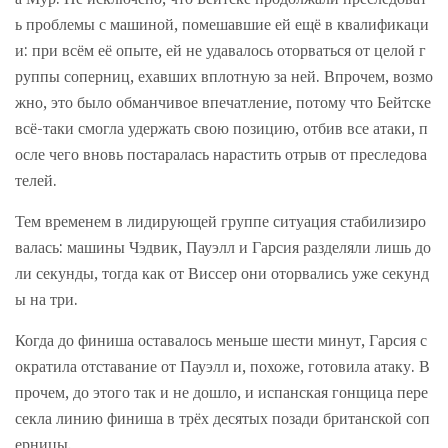
ь проблемы с машиной, помешавшие ей ещё в квалификаци
и: при всём её опыте, ей не удавалось оторваться от целой г
руппы соперниц, ехавших вплотную за ней. Впрочем, возмо
жно, это было обманчивое впечатление, потому что Бейтске
всё-таки смогла удержать свою позицию, отбив все атаки, п
осле чего вновь постаралась нарастить отрыв от преследова
телей.
Тем временем в лидирующей группе ситуация стабилизиро
валась: машины Чэдвик, Пауэлл и Гарсия разделяли лишь до
ли секунды, тогда как от Виссер они оторвались уже секунд
ы на три.
Когда до финиша оставалось меньше шести минут, Гарсия с
ократила отставание от Пауэлл и, похоже, готовила атаку. В
прочем, до этого так и не дошло, и испанская гонщица пере
секла линию финиша в трёх десятых позади британской соп
ерницы.