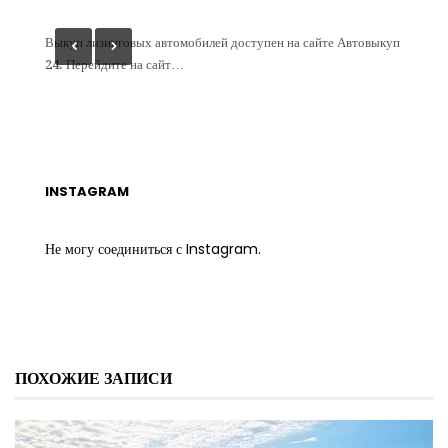
 определ
Выкуп лизинговых автомобилей доступен на сайте Автовыкуп
На сайт
24. Перейдите на сайт…
бом…
INSTAGRAM
Не могу соединиться с Instagram.
ПОХОЖИЕ ЗАПИСИ