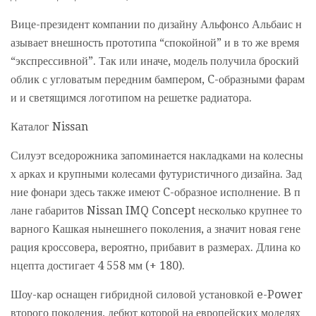
Вице-президент компании по дизайну Альфонсо Альбаис н
азывает внешность прототипа “спокойной” и в то же время
“экспрессивной”. Так или иначе, модель получила броский
облик с угловатым передним бампером, C-образными фарам
и и светящимся логотипом на решетке радиатора.
Каталог Nissan
Силуэт вседорожника запоминается накладками на колесны
х арках и крупными колесами футуристичного дизайна. Зад
ние фонари здесь также имеют C-образное исполнение. В п
лане габаритов Nissan IMQ Concept несколько крупнее то
варного Кашкая нынешнего поколения, а значит новая гене
рация кроссовера, вероятно, прибавит в размерах. Длина ко
нцепта достигает 4 558 мм (+ 180).
Шоу-кар оснащен гибридной силовой установкой e-Power
второго поколения, дебют которой на европейских моделях