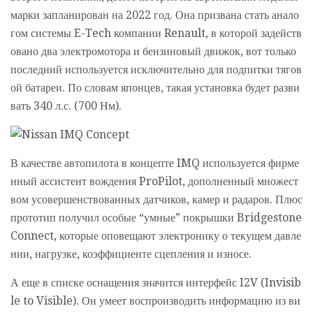
марки запланирован на 2022 год. Она призвана стать анало
гом системы E-Tech компании Renault, в которой задейств
овано два электромотора и бензиновый движок, вот только
последний используется исключительно для подпитки тягов
ой батареи. По словам японцев, такая установка будет разви
вать 340 л.с. (700 Нм).
В качестве автопилота в концепте IMQ используется фирме
нный ассистент вождения ProPilot, дополненный множест
вом усовершенствованных датчиков, камер и радаров. Плюс
прототип получил особые “умные” покрышки Bridgestone
Connect, которые оповещают электронику о текущем давле
нии, нагрузке, коэффициенте сцепления и износе.
А еще в списке оснащения значится интерфейс I2V (Invisib
le to Visible). Он умеет воспроизводить информацию из ви