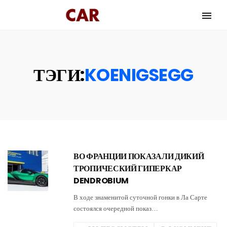
ТЭГИ:
KOENIGSEGG
ВО ФРАНЦИИ ПОКАЗАЛИ ДИКИЙ
ТРОПИЧЕСКИЙ ГИПЕРКАР
DENDROBIUM
В ходе знаменитой суточной гонки в Ла Сарте
состоялся очередной показ…