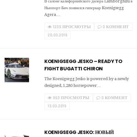
В салоне калифорнийского дилера Lamborghini в
Ньюпорт-Бич появился гиперкар Koenigsegg
Agera…
1239 ПРОСМОТРЫ
0 КОММЕНТ
20.03.2019
KOENIGSEGG JESKO – READY TO
FIGHT BUGATTI CHIRON
The Koenigsegg Jesko is powered by a newly
designed, 1,280 horsepower…
963 ПРОСМОТРЫ
0 КОММЕНТ
13.03.2019
KOENIGSEGG JESKO: НОВЫЙ